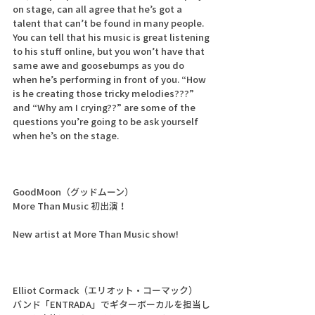
on stage, can all agree that he’s got a 
talent that can’t be found in many people. 
You can tell that his music is great listening 
to his stuff online, but you won’t have that 
same awe and goosebumps as you do 
when he’s performing in front of you. “How 
is he creating those tricky melodies???” 
and “Why am I crying??” are some of the 
questions you’re going to be ask yourself 
when he’s on the stage.
GoodMoon（グッドムーン）
More Than Music 初出演！
New artist at More Than Music show!
Elliot Cormack（エリオット・コーマック）
バンド「ENTRADA」でギターボーカルを担当し