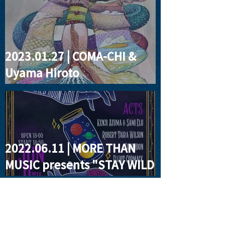
2023.01.27 | COMA-CHI &
2PIANO4HANDS 2022
2022.04.14 | MTM ✕
Uyama Hiroto
spring is just
MoonRomantic
announced!
"Japanoia"Release Party!!
2022.06.11 | MORE THAN
MUSIC presents "STAY WILD
MOON CHILD"