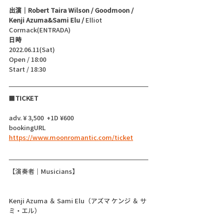
出演｜Robert Taira Wilson / Goodmoon / 
Kenji Azuma&Sami Elu / 
Elliot 
Cormack(ENTRADA)
日時
2022.06.11(Sat)
Open / 18:00
Start / 18:30 
■
TICKET
adv. ¥ 3,500  +1D ¥600
bookingURL  
https://www.moonromantic.com/ticket
【演奏者｜Musicians】
Kenji Azuma ＆ Sami Elu（アズマ ケンジ ＆ サ
ミ・エル）