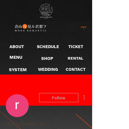
Log In
ABOUT
SCHEDULE
TICKET
MENU
SHOP
RENTAL
SYSTEM
WEDDING
CONTACT
More actions
Follow
rightcheckin 26