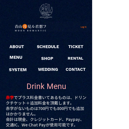
Log In
ABOUT
SCHEDULE
TICKET
MENU
SHOP
RENTAL
SYSTEM
WEDDING
CONTACT
Drink Menu
赤字
でプラス料金書いてあるものは、ドリン
クチケット＋追加料金を頂戴します。
赤字がないものは700円でも800円でも追加
はかかりません。
​会計は現金、クレジットカード、Paypay、
交通IC、We Chat Payが
使用可能です。