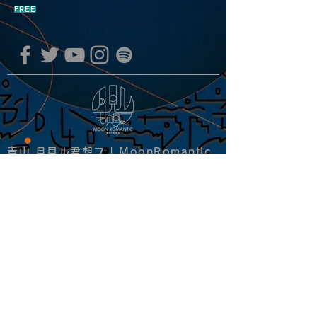
FREE
青山 月見ル君想フ | MoonRomantic
EMAIL |
info@moonromantic.com
TEL |
03-5474-8115
※平日15:00-22:00 / 土日祝10:00-
22:00
www.moonromantic.com
​東京都港区南青山4-9-1 B1F
特定商取引法に基づく表記
|
サイトご利用規約
|
決済ご利用規約