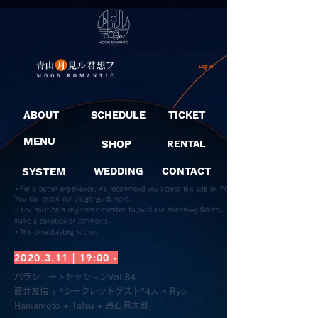
Log In
ABOUT
SCHEDULE
TICKET
MENU
SHOP
RENTAL
SYSTEM
WEDDING
CONTACT
・For a better experience, we recommend you access this site on PC.
You can check our usage guide
here
.
・You must be a registered member to purchase streaming tickets,
make a donation or comments.
​・This broadcasting is over.
2020.3.11
| 19:00 -
パラシュートセッションVol.84
藤井友信 + “シークレットゲスト”4人 × Ryo
Hamamoto + Tatsu + 高石晃太郎