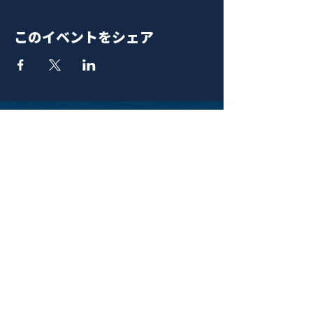
このイベントをシェア
青山 月見ル君想フ | MoonRomantic
EMAIL |
info@moonromantic.com
TEL |
03-5474-8115
※平日15:00-22:00 / 土日祝10:00-
22:00
www.moonromantic.com