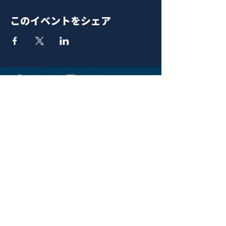
このイベントをシェア
青山 月見ル君想フ | MoonRomantic
EMAIL |
info@moonromantic.com
TEL |
03-5474-8115
※平日15:00-22:00 / 土日祝10:00-
22:00
www.moonromantic.com