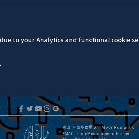
ue to your Analytics and functional cookie se
ア
青山 月見ル君想フ | MoonRomantic
EMAIL |
info@moonromantic.com