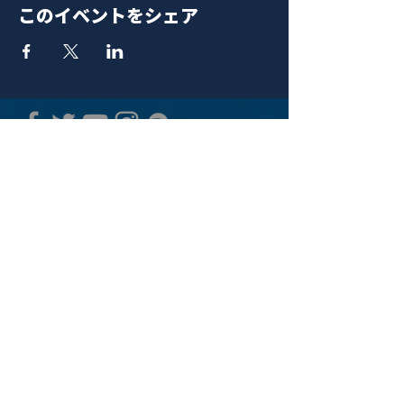
このイベントをシェア
青山 月見ル君想フ | MoonRomantic
EMAIL |
info@moonromantic.com
TEL |
03-5474-8115
※平日15:00-22:00 / 土日祝10:00-
22:00
www.moonromantic.com
​東京都港区南青山4-9-1 B1F