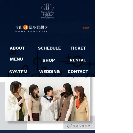
Log In
ABOUT
SCHEDULE
TICKET
MENU
SHOP
RENTAL
SYSTEM
WEDDING
CONTACT