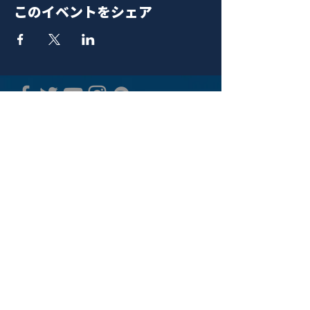
このイベントをシェア
青山 月見ル君想フ | MoonRomantic
EMAIL |
info@moonromantic.com
TEL |
03-5474-8115
※平日15:00-22:00 / 土日祝10:00-
22:00
www.moonromantic.com
​東京都港区南青山4-9-1 B1F