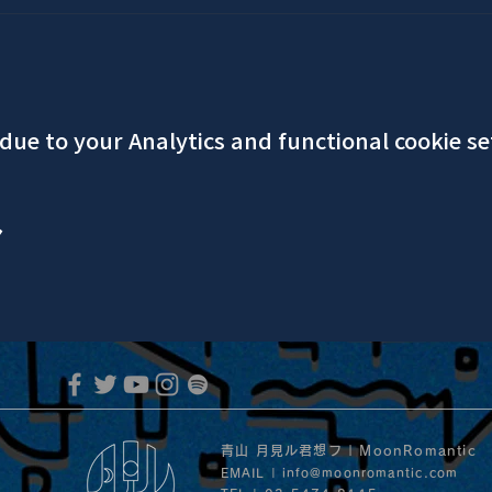
ue to your Analytics and functional cookie se
ア
青山 月見ル君想フ | MoonRomantic
EMAIL |
info@moonromantic.com