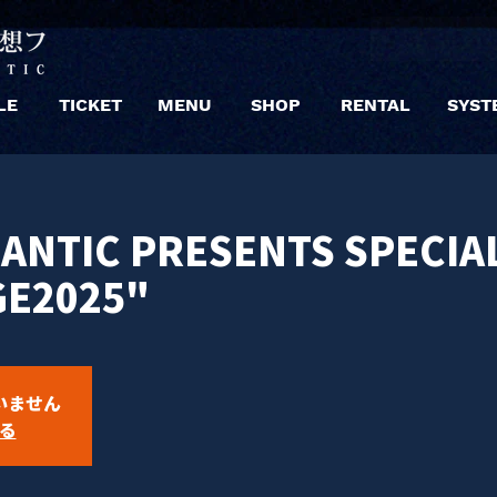
LE
TICKET
MENU
SHOP
RENTAL
SYST
NTIC PRESENTS SPECIAL
GE2025"
いません
る