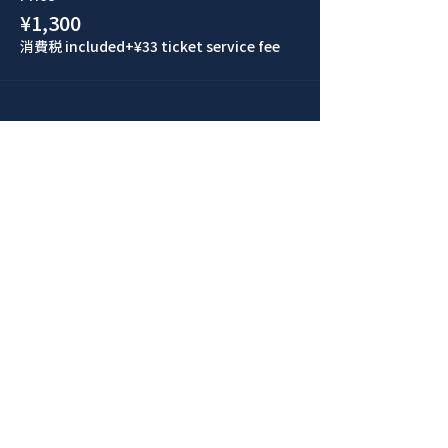
¥1,300
消費税 included
+¥33 ticket service fee
このイベントをシェア
青山 月見ル君想フ | MoonRomantic