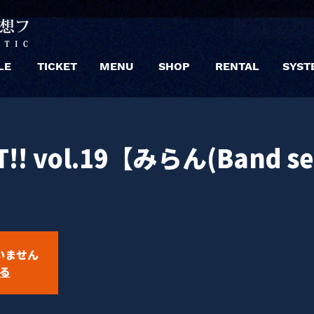
LE
TICKET
MENU
SHOP
RENTAL
SYST
T!! vol.19【みらん(Band s
いません
る