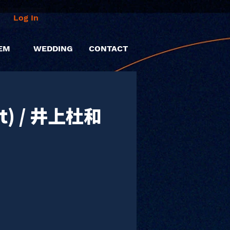
Log In
EM
WEDDING
CONTACT
et) / 井上杜和