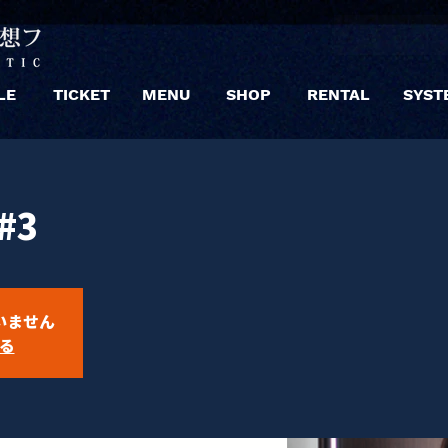
LE
TICKET
MENU
SHOP
RENTAL
SYST
 #3
いません
る