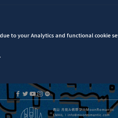
ue to your Analytics and functional cookie se
ア
青山 月見ル君想フ | MoonRomantic
EMAIL |
info@moonromantic.com