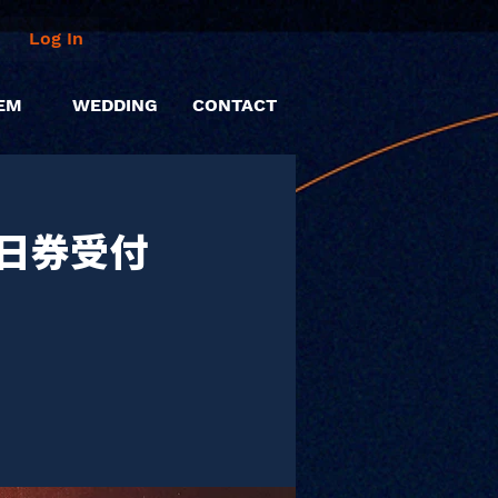
Log In
EM
WEDDING
CONTACT
日券受付