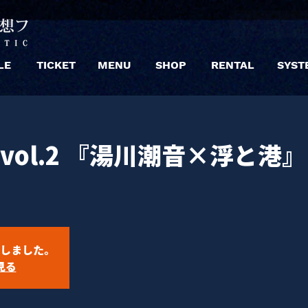
LE
TICKET
MENU
SHOP
RENTAL
SYST
 vol.2 『湯川潮音×浮と港』 
しました。
見る