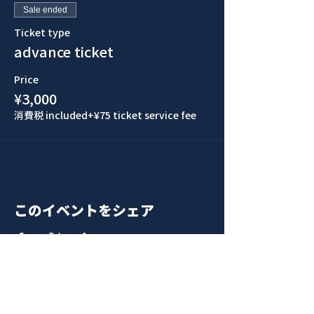
Sale ended
Ticket type
advance ticket
Price
¥3,000
消費税 included
+¥75 ticket service fee
このイベントをシェア