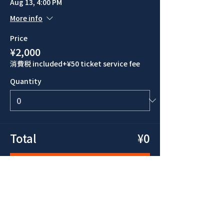
Aug 13, 4:00 PM
More info
Price
¥2,000
消費税 included
+¥50 ticket service fee
Quantity
Total
¥0
Checkout