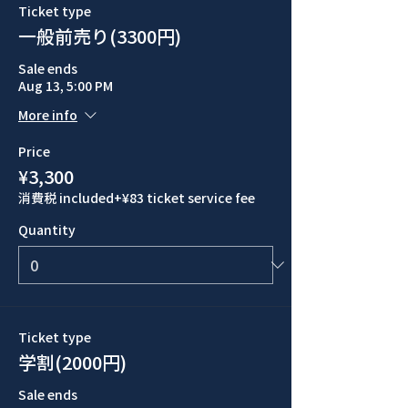
Ticket type
一般前売り(3300円)
Sale ends
Aug 13, 5:00 PM
More info
Price
¥3,300
消費税 included
+¥83 ticket service fee
Quantity
Ticket type
学割(2000円)
Sale ends