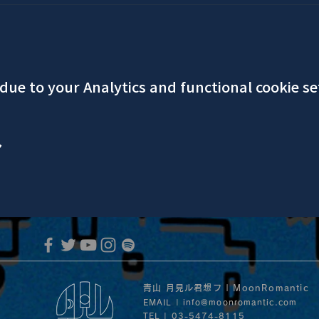
ue to your Analytics and functional cookie se
ア
青山 月見ル君想フ | MoonRomantic
EMAIL |
info@moonromantic.com
TEL | 03-5474-8115