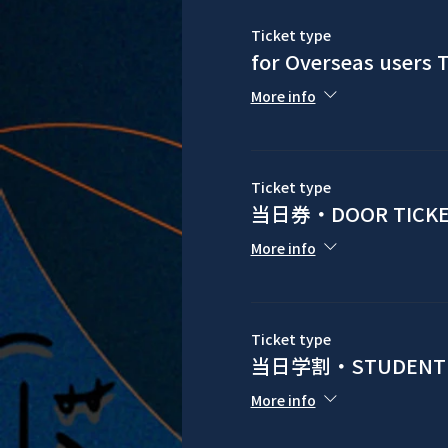
Ticket type
for Overseas users T
More info
Ticket type
当日券・DOOR TICKE
More info
Ticket type
当日学割・STUDENT 
More info