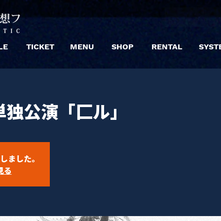
LE
TICKET
MENU
SHOP
RENTAL
SYST
単独公演「匚ル」
しました。
見る