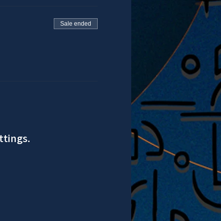
Sale ended
ttings.