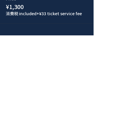
¥1,300
消費税 included
+¥33 ticket service fee
このイベントをシェア
青山 月見ル君想フ | MoonRomantic