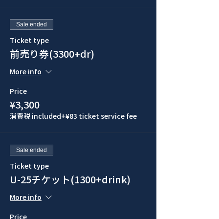
Sale ended
Ticket type
前売り券(3300+dr)
More info
Price
¥3,300
消費税 included
+¥83 ticket service fee
Sale ended
Ticket type
U-25チケット(1300+drink)
More info
Price