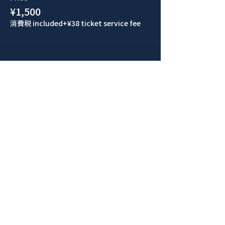
¥1,500
消費税 included
+¥38 ticket service fee
このイベントをシェア
青山 月見ル君想フ | MoonRomantic