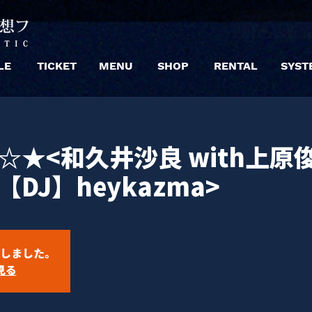
LE
TICKET
MENU
SHOP
RENTAL
SYST
to ☆★<和久井沙良 with上原
【DJ】heykazma>
しました。
見る