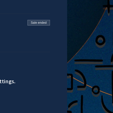
Sale ended
ttings.