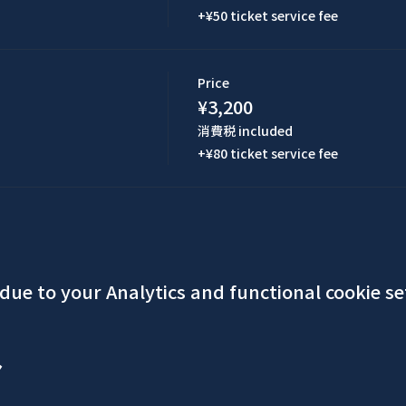
+¥50 ticket service fee
Price
¥3,200
消費税 included
+¥80 ticket service fee
ue to your Analytics and functional cookie se
ア