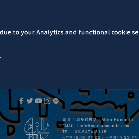
ue to your Analytics and functional cookie se
ア
青山 月見ル君想フ | MoonRomantic
EMAIL |
info@moonromantic.com
TEL | 03-5474-8115
※平日15:00-22:00 / 土日祝10:00-22