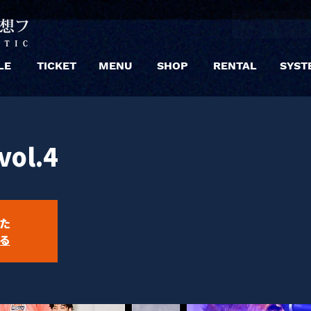
LE
TICKET
MENU
SHOP
RENTAL
SYST
vol.4
た
る