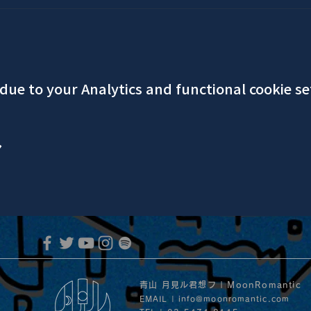
ue to your Analytics and functional cookie se
ア
青山 月見ル君想フ | MoonRomantic
EMAIL |
info@moonromantic.com