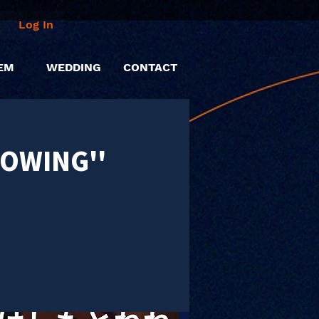
Log In
EM
WEDDING
CONTACT
OWING''