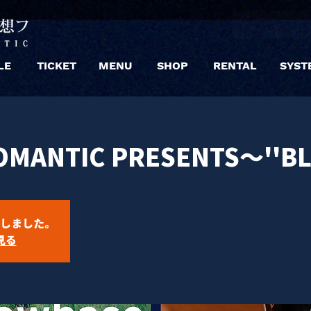
LE
TICKET
MENU
SHOP
RENTAL
SYST
MANTIC PRESENTS～''BL
しました。
見る