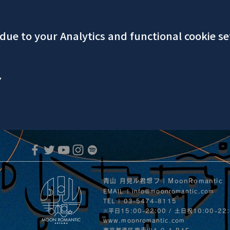
ue to your Analytics and functional cookie se
ア
青山 月見ル君想フ | MoonRomantic
EMAIL |
info@moonromantic.com
TEL | 03-5474-8115
※平日15:00-22:00 / 土日祝10:00-22
www.moonromantic.com