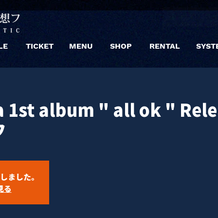
LE
TICKET
MENU
SHOP
RENTAL
SYST
 1st album " all ok " Rel
フ
しました。
見る