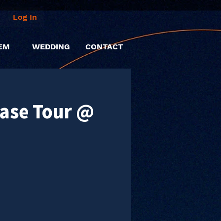
Log In
EM
WEDDING
CONTACT
ease Tour @